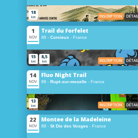
18
INSCRIPTION
DÉTAI
km
Trail du Forfelet
1
88 -
Corcieux
- France
NOV
15
8,5
INSCRIPTION
DÉTAI
km
km
Fluo Night Trail
14
88 -
Rupt-sur-moselle
- France
NOV
13
INSCRIPTION
DÉTAI
km
Montee de la Madeleine
22
88 -
St Die des Vosges
- France
NOV