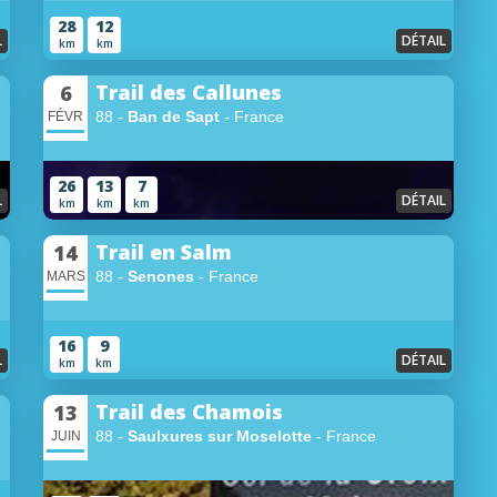
28
12
L
DÉTAIL
km
km
Trail des Callunes
6
88 -
Ban de Sapt
- France
FÉVR
26
13
7
L
DÉTAIL
km
km
km
Trail en Salm
14
88 -
Senones
- France
MARS
16
9
L
DÉTAIL
km
km
Trail des Chamois
13
88 -
Saulxures sur Moselotte
- France
JUIN