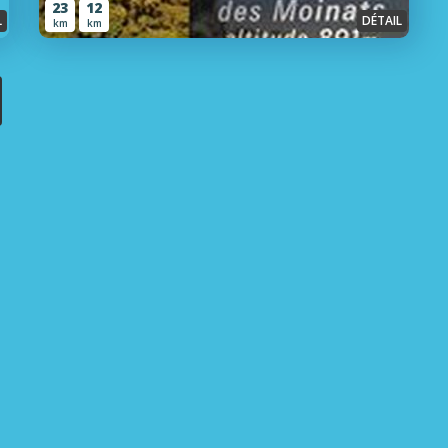
23
12
L
DÉTAIL
km
km