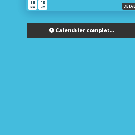
18
10
DÉTAI
km
km
Calendrier complet...