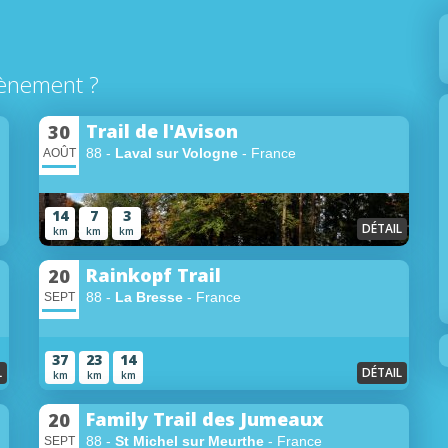
ènement ?
Trail de l'Avison
30
88 -
Laval sur Vologne
- France
AOÛT
14
7
3
DÉTAIL
km
km
km
Rainkopf Trail
20
88 -
La Bresse
- France
SEPT
37
23
14
L
DÉTAIL
km
km
km
Family Trail des Jumeaux
20
88 -
St Michel sur Meurthe
- France
SEPT