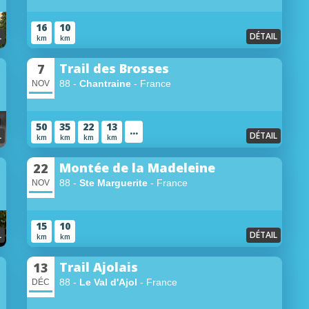
16
10
L
DÉTAIL
km
km
Trail des Brosses
7
88 -
Chantraine
- France
NOV
50
35
22
13
...
L
DÉTAIL
km
km
km
km
Montée de la Madeleine
22
88 -
Ste Marguerite
- France
NOV
15
10
L
DÉTAIL
km
km
Trail Ajolais
13
88 -
Le Val d'Ajol
- France
DÉC