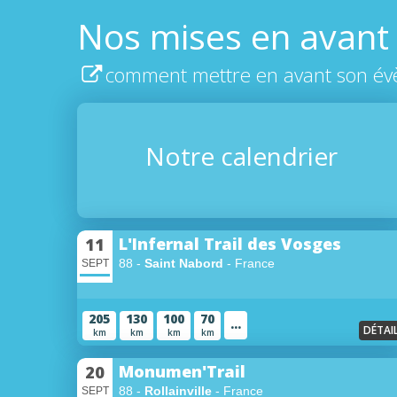
Nos mises en avant
comment mettre en avant son év
Notre calendrier
L'Infernal Trail des Vosges
11
88 -
Saint Nabord
- France
SEPT
205
130
100
70
...
DÉTAI
km
km
km
km
Monumen'Trail
20
88 -
Rollainville
- France
SEPT