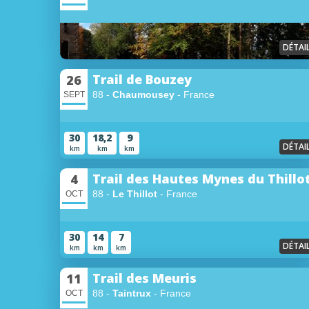
DÉTAI
Trail de Bouzey
26
88 -
Chaumousey
- France
SEPT
30
18,2
9
DÉTAI
km
km
km
Trail des Hautes Mynes du Thillo
4
88 -
Le Thillot
- France
OCT
30
14
7
DÉTAI
km
km
km
Trail des Meuris
11
88 -
Taintrux
- France
OCT