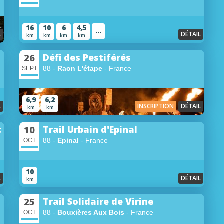
16
10
6
4,5
...
L
DÉTAIL
km
km
km
km
Défi des Pestiférés
26
88 -
Raon L'étape
- France
SEPT
6,9
6,2
L
INSCRIPTION
DÉTAIL
km
km
t
Trail Urbain d'Epinal
10
88 -
Epinal
- France
OCT
10
L
DÉTAIL
km
Trail Solidaire de Virine
25
88 -
Bouxières Aux Bois
- France
OCT