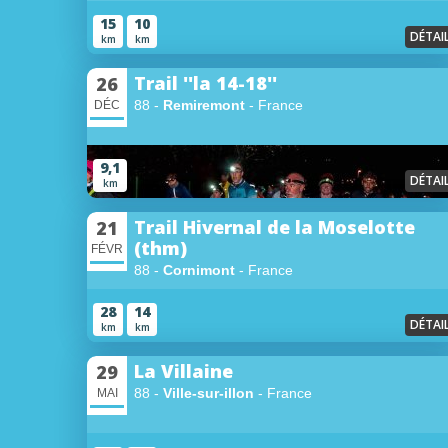
15
10
DÉTAI
km
km
Trail ''la 14-18''
26
88 -
Remiremont
- France
DÉC
9,1
DÉTAI
km
Trail Hivernal de la Moselotte
21
(thm)
FÉVR
88 -
Cornimont
- France
28
14
DÉTAI
km
km
La Villaine
29
88 -
Ville-sur-illon
- France
MAI